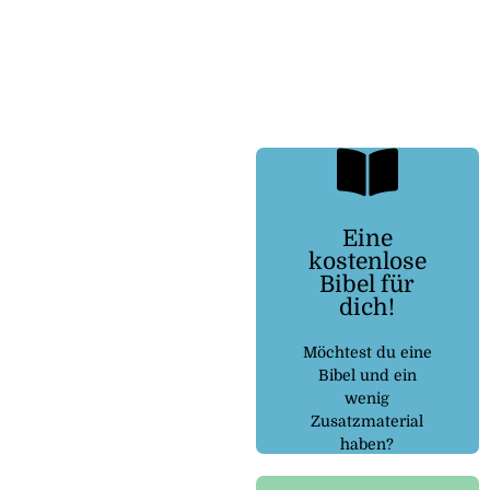
Eine
kostenlose
Kostenlosebibel.de
Bibel für
dich!
dem Link:
Dann folge
Möchtest du eine
Bibel und ein
wenig
Zusatzmaterial
haben?