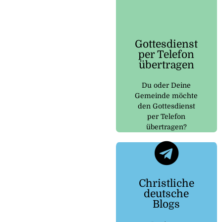
Auf gottesdienst-
telefon.de wird dir
erklärt, wie das
Gottesdienst
funktioniert und
per Telefon
was du dafür
übertragen
benötigst.
Du oder Deine
Hier
Gemeinde möchte
klicken
den Gottesdienst
per Telefon
übertragen?
Telegram
Christliche
deutsche
Kanal zu kommen
Blogs
Button um zu dem
Klicke auf den