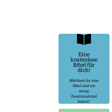
Eine
kostenlose
Kostenlosebibel.de
Bibel für
dich!
dem Link:
Dann folge
Möchtest du eine
Bibel und ein
wenig
Zusatzmaterial
haben?