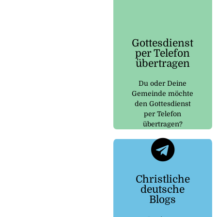
Auf gottesdienst-
telefon.de wird dir
erklärt, wie das
Gottesdienst
funktioniert und
per Telefon
was du dafür
übertragen
benötigst.
Du oder Deine
Hier
Gemeinde möchte
klicken
den Gottesdienst
per Telefon
übertragen?
Telegram
Christliche
deutsche
Kanal zu kommen
Blogs
Button um zu dem
Klicke auf den