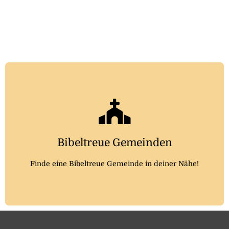
Noch heute finden!
Auf der Website bibeltreue-gemeinden.de kannst du
noch heute eine Gemeinde in deiner Nähe finden
Bibeltreue Gemeinden
Hier klicken
Finde eine Bibeltreue Gemeinde in deiner Nähe!