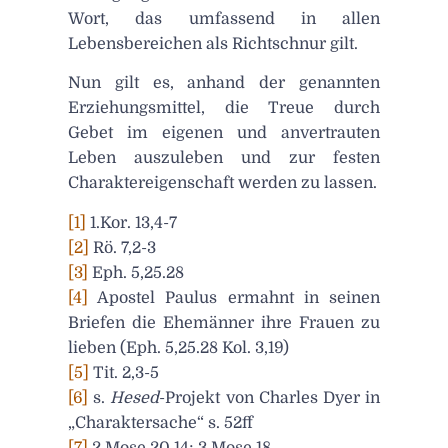
Wort, das umfassend in allen
Lebensbereichen als Richtschnur gilt.
Nun gilt es, anhand der genannten
Erziehungsmittel, die Treue durch
Gebet im eigenen und anvertrauten
Leben auszuleben und zur festen
Charaktereigenschaft werden zu lassen.
[1]
1.Kor. 13,4-7
[2]
Rö. 7,2-3
[3]
Eph. 5,25.28
[4]
Apostel Paulus ermahnt in seinen
Briefen die Ehemänner ihre Frauen zu
lieben (Eph. 5,25.28 Kol. 3,19)
[5]
Tit. 2,3-5
[6]
s.
Hesed
-Projekt von Charles Dyer in
„Charaktersache“ s. 52ff
[7]
2.Mose 20,14; 3.Mose 18