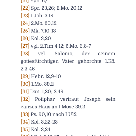
[21]
Eph. 6,4
[22]
Spr. 23,26; 2.Mo. 20,12
[23]
1.Joh. 3,18
[24]
2.Mo. 20,12
[25]
Mk. 7,10-13
[26]
Kol. 3,20
[27]
vgl. 2.Tim 4,12; 5.Mo. 6,6-7
[28]
vgl. Salomo, der seinem
gottesfürchtigen Vater gehorchte 1.Kö.
2,3-46
[29]
Hebr. 12,9-10
[30]
1.Mo. 39,2
[31]
Dan. 1,20; 2,48
[32]
Potiphar vertraut Joseph sein
ganzes Haus an 1.Mose 39,2
[33]
Ps. 90,10 nach LU´12
[34]
Kol. 3,22-23
[35]
Kol. 3,24