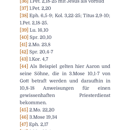
[36]
1.Pet. 2,18-25 mit Jesus als Vorbild
[37]
1.Pet. 2,20
[38]
Eph. 6,5-9; Kol. 3,22-25; Titus 2,9-10;
1.Pet. 2,18-25.
[39]
Lu. 16,10
[40]
Spr. 20,10
[41]
2.Mo. 23,8
[42]
Spr. 20,4-7
[43]
1.Kor. 4,7
[44]
Als Beispiel gelten hier Aaron und
seine Söhne, die in 3.Mose 10,1-7 von
Gott betraft werden und daraufhin in
10,8-18 Anweisungen für einen
gewissenhaften Priesterdienst
bekommen.
[45]
2.Mo. 22,20
[46]
3.Mose 19,34
[47]
Eph. 2,17