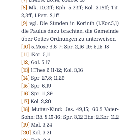
[8]
Mk. 10,2ff; Eph. 5,22ff; Kol. 3,18ff; Tit.
2,3ff; 1.Petr. 3,1ff
[9]
vgl. Die Sünden in Korinth (1.Kor.5,1)
die Paulus dazu brachten, die Gemeinde
über Gottes Ordnungen zu unterweisen
[10]
5.Mose 6,6-7; Spr. 2,16-19; 5,15-18
[11]
1Kor. 5,11
[12]
Gal. 5,17
[13]
1.Thes 2,11-12; Kol. 3,16
[14]
Spr. 27,8; 11,29
[15]
Spr. 6,19
[16]
Spr. 11,29
[17]
Kol. 3,20
[18]
Mutter-Kind: Jes. 49,15; 66,3 Vater-
Sohn: Rö. 8,15-16; Spr. 3,12 Ehe: 2.Kor. 11,2
[19]
Mal. 3,24
[20]
Kol. 3,21