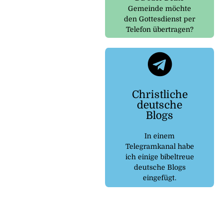
Gemeinde möchte
den Gottesdienst per
Telefon übertragen?
Telegram
Christliche
kommen
deutsche
um zu dem Kanal zu
Blogs
Klicke auf den Button
In einem
Blogs
Telegramkanal habe
deutsche
ich einige bibeltreue
Christliche
deutsche Blogs
eingefügt.