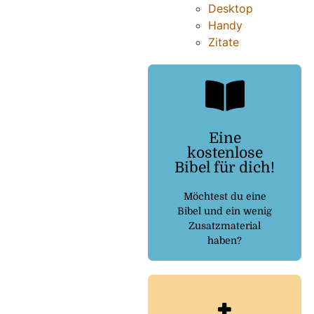
Desktop
Handy
Zitate
Eine
Kostenlosebibel.de
kostenlose
Bibel für dich!
dem Link:
Dann folge
Möchtest du eine
Bibel und ein wenig
Zusatzmaterial
haben?
Noch heute
finden!