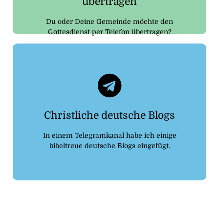
übertragen
Du oder Deine Gemeinde möchte den
Gottesdienst per Telefon übertragen?
Telegram
kommen
Christliche deutsche Blogs
Klicke auf den Button um zu dem Kanal zu
In einem Telegramkanal habe ich einige
Christliche deutsche Blogs
bibeltreue deutsche Blogs eingefügt.