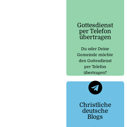
Auf gottesdienst-
telefon.de wird dir
erklärt, wie das
Gottesdienst
funktioniert und
per Telefon
was du dafür
übertragen
benötigst.
Du oder Deine
Hier
Gemeinde möchte
klicken
den Gottesdienst
per Telefon
übertragen?
Telegram
Christliche
deutsche
Kanal zu kommen
Blogs
Button um zu dem
Klicke auf den