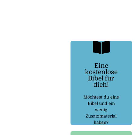
Eine
kostenlose
Kostenlosebibel.de
Bibel für
dich!
dem Link:
Dann folge
Möchtest du eine
Bibel und ein
wenig
Zusatzmaterial
haben?