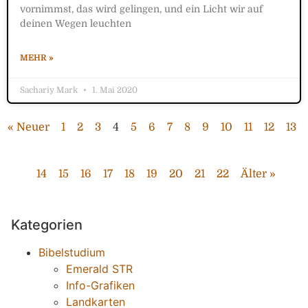
vornimmst, das wird gelingen, und ein Licht wir auf
deinen Wegen leuchten
MEHR »
Sachariy Mark
1. Mai 2020
« Neuer
1
2
3
4
5
6
7
8
9
10
11
12
13
14
15
16
17
18
19
20
21
22
Älter »
Kategorien
Bibelstudium
Emerald STR
Info-Grafiken
Landkarten