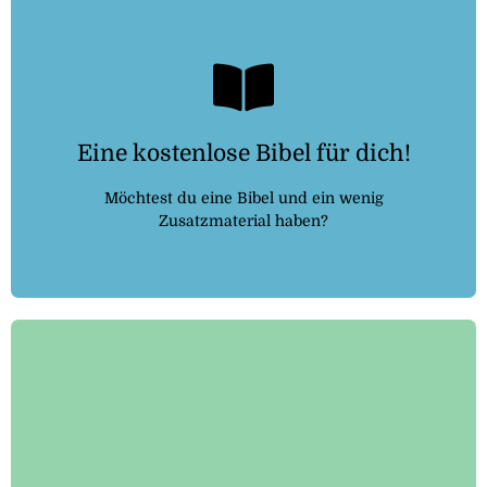
Kostenlosebibel.de
Eine kostenlose Bibel für dich!
Dann folge dem Link:
Möchtest du eine Bibel und ein wenig
Zusatzmaterial haben?
Auf gottesdienst-telefon.de wird dir erklärt, wie das
funktioniert und was du dafür benötigst.