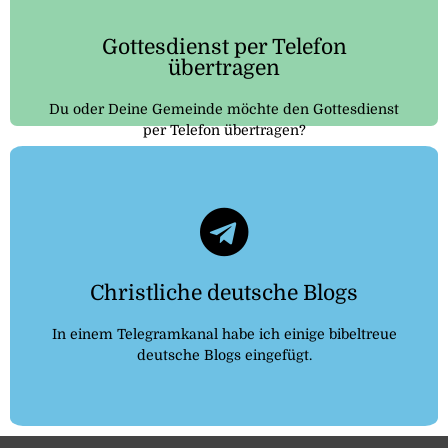
Hier klicken
Gottesdienst per Telefon
übertragen
Du oder Deine Gemeinde möchte den Gottesdienst
per Telefon übertragen?
Telegram
kommen
Christliche deutsche Blogs
Klicke auf den Button um zu dem Kanal zu
In einem Telegramkanal habe ich einige bibeltreue
Christliche deutsche Blogs
deutsche Blogs eingefügt.