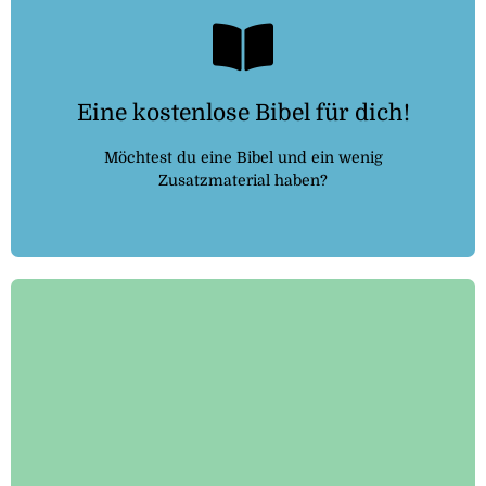
Kostenlosebibel.de
Eine kostenlose Bibel für dich!
Dann folge dem Link:
Möchtest du eine Bibel und ein wenig
Zusatzmaterial haben?
Auf gottesdienst-telefon.de wird dir erklärt, wie das
funktioniert und was du dafür benötigst.
Hier klicken