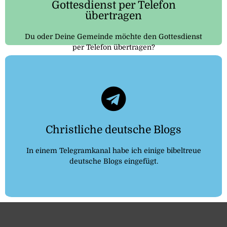
Gottesdienst per Telefon
übertragen
Du oder Deine Gemeinde möchte den Gottesdienst
per Telefon übertragen?
Telegram
kommen
Christliche deutsche Blogs
Klicke auf den Button um zu dem Kanal zu
In einem Telegramkanal habe ich einige bibeltreue
Christliche deutsche Blogs
deutsche Blogs eingefügt.